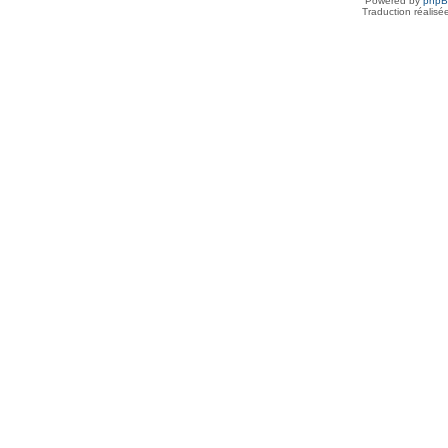
Powered by
php
Traduction réalisé