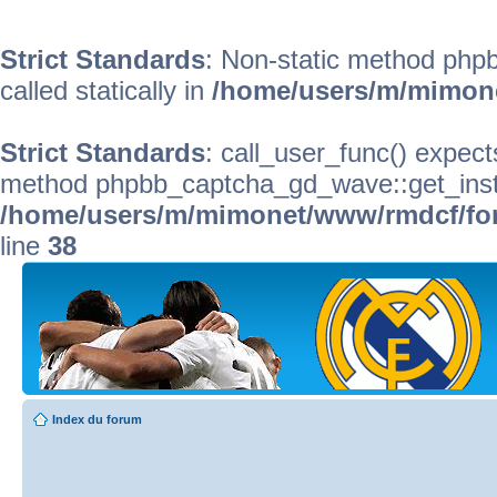
Strict Standards
: Non-static method phpb
called statically in
/home/users/m/mimon
Strict Standards
: call_user_func() expect
method phpbb_captcha_gd_wave::get_instanc
/home/users/m/mimonet/www/rmdcf/for
line
38
Index du forum