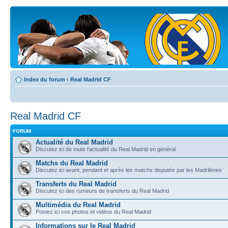
Index du forum
‹
Real Madrid CF
Real Madrid CF
FORUM
Actualité du Real Madrid
Discutez ici de toute l'actualité du Real Madrid en général
Matchs du Real Madrid
Discutez ici avant, pendant et après les matchs disputés par les Madrilènes
Transferts du Real Madrid
Discutez ici des rumeurs de transferts du Real Madrid
Multimédia du Real Madrid
Postez ici vos photos et vidéos du Real Madrid
Informations sur le Real Madrid