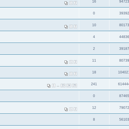
16
9472
1
2
0
3939
10
8017
1
2
4
4483
2
3918
11
8073
1
2
18
10402
1
2
241
61444
...
1
23
24
25
0
8746
12
7907
1
2
8
5610