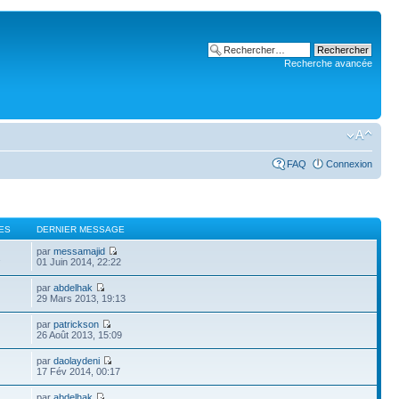
Recherche avancée
FAQ
Connexion
ES
DERNIER MESSAGE
par
messamajid
2
01 Juin 2014, 22:22
par
abdelhak
29 Mars 2013, 19:13
par
patrickson
26 Août 2013, 15:09
par
daolaydeni
17 Fév 2014, 00:17
par
abdelhak