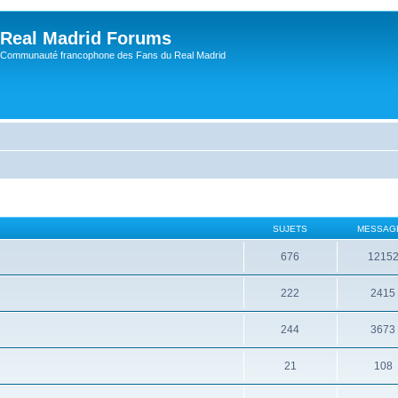
Real Madrid Forums
Communauté francophone des Fans du Real Madrid
SUJETS
MESSAG
676
1215
222
2415
244
3673
21
108