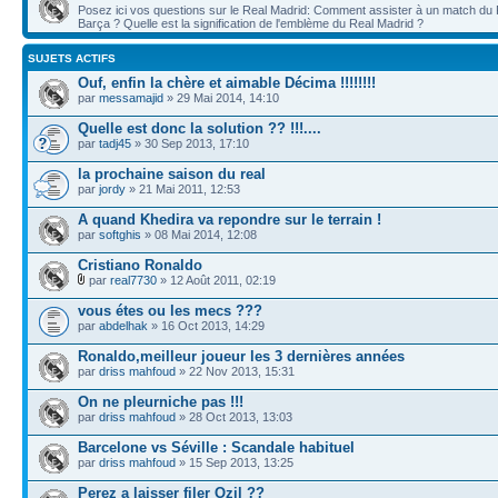
Posez ici vos questions sur le Real Madrid: Comment assister à un match du R
Barça ? Quelle est la signification de l'emblème du Real Madrid ?
SUJETS ACTIFS
Ouf, enfin la chère et aimable Décima !!!!!!!!
par
messamajid
» 29 Mai 2014, 14:10
Quelle est donc la solution ?? !!!....
par
tadj45
» 30 Sep 2013, 17:10
la prochaine saison du real
par
jordy
» 21 Mai 2011, 12:53
A quand Khedira va repondre sur le terrain !
par
softghis
» 08 Mai 2014, 12:08
Cristiano Ronaldo
par
real7730
» 12 Août 2011, 02:19
vous étes ou les mecs ???
par
abdelhak
» 16 Oct 2013, 14:29
Ronaldo,meilleur joueur les 3 dernières années
par
driss mahfoud
» 22 Nov 2013, 15:31
On ne pleurniche pas !!!
par
driss mahfoud
» 28 Oct 2013, 13:03
Barcelone vs Séville : Scandale habituel
par
driss mahfoud
» 15 Sep 2013, 13:25
Perez a laisser filer Ozil ??