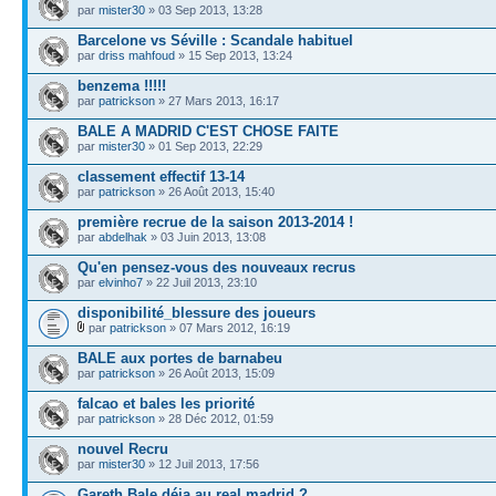
par
mister30
» 03 Sep 2013, 13:28
Barcelone vs Séville : Scandale habituel
par
driss mahfoud
» 15 Sep 2013, 13:24
benzema !!!!!
par
patrickson
» 27 Mars 2013, 16:17
BALE A MADRID C'EST CHOSE FAITE
par
mister30
» 01 Sep 2013, 22:29
classement effectif 13-14
par
patrickson
» 26 Août 2013, 15:40
première recrue de la saison 2013-2014 !
par
abdelhak
» 03 Juin 2013, 13:08
Qu'en pensez-vous des nouveaux recrus
par
elvinho7
» 22 Juil 2013, 23:10
disponibilité_blessure des joueurs
par
patrickson
» 07 Mars 2012, 16:19
BALE aux portes de barnabeu
par
patrickson
» 26 Août 2013, 15:09
falcao et bales les priorité
par
patrickson
» 28 Déc 2012, 01:59
nouvel Recru
par
mister30
» 12 Juil 2013, 17:56
Gareth Bale déja au real madrid ?