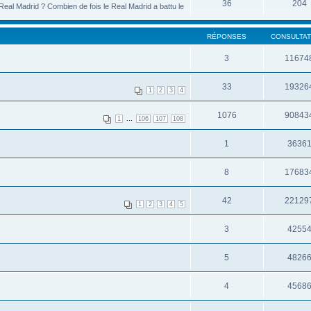
36
204
eal Madrid ? Combien de fois le Real Madrid a battu le
RÉPONSES
CONSULTAT
3
11674
33
19326
1
2
3
4
1076
90843
...
1
106
107
108
1
3636
8
17683
42
22129
1
2
3
4
5
3
4255
5
4826
4
4568