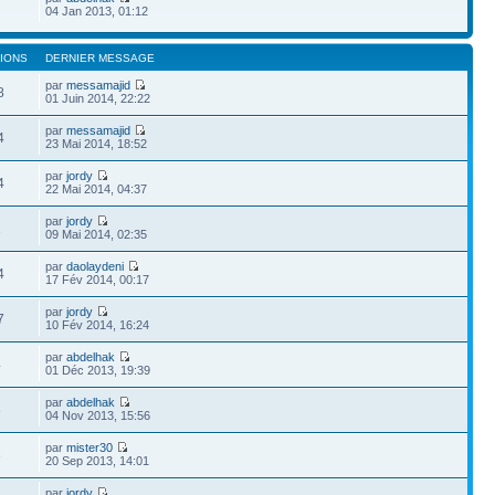
04 Jan 2013, 01:12
IONS
DERNIER MESSAGE
par
messamajid
8
01 Juin 2014, 22:22
par
messamajid
4
23 Mai 2014, 18:52
par
jordy
4
22 Mai 2014, 04:37
par
jordy
1
09 Mai 2014, 02:35
par
daolaydeni
4
17 Fév 2014, 00:17
par
jordy
7
10 Fév 2014, 16:24
par
abdelhak
4
01 Déc 2013, 19:39
par
abdelhak
6
04 Nov 2013, 15:56
par
mister30
6
20 Sep 2013, 14:01
par
jordy