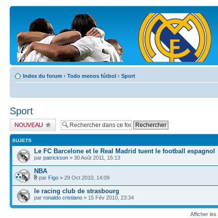
Index du forum
‹
Todo menos fútbol
‹
Sport
Sport
Publier un nouveau
sujet
SUJETS
Le FC Barcelone et le Real Madrid tuent le football espagnol
par
patrickson
» 30 Août 2011, 15:13
NBA
par
Figo
» 29 Oct 2010, 14:09
le racing club de strasbourg
par
ronaldo cristiano
» 15 Fév 2010, 23:34
Afficher les