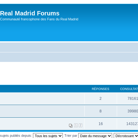
Real Madrid Forums
Communauté francophone des Fans du Real Madrid
RÉPONSES
CONSULTAT
2
7816
8
3998
16
14312
1
2
 sujets publiés depuis:
Trier par