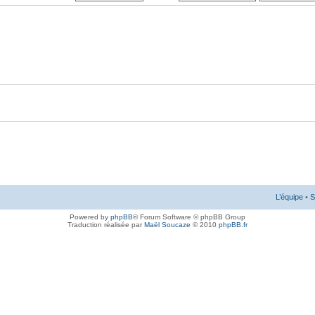
L’équipe
•
S
Powered by
phpBB
® Forum Software © phpBB Group
Traduction réalisée par
Maël Soucaze
© 2010
phpBB.fr