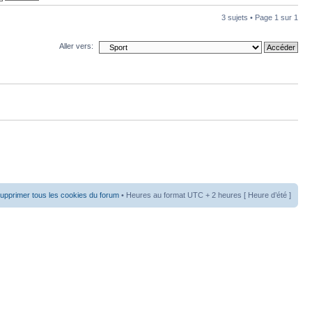
3 sujets • Page
1
sur
1
Aller vers:
upprimer tous les cookies du forum
• Heures au format UTC + 2 heures [ Heure d’été ]