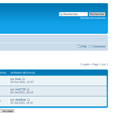
Recherche avancée
FAQ
Connexion
3 sujets • Page
1
sur
1
IONS
DERNIER MESSAGE
par
Ktulu
1
18 Oct 2011, 12:57
par
real7730
0
20 Juil 2011, 20:14
par
abdelhak
7
20 Juil 2011, 16:11