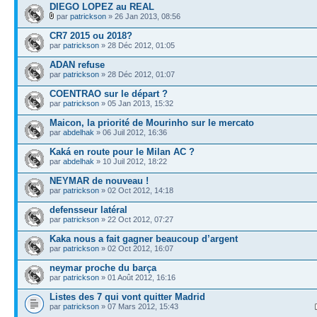
DIEGO LOPEZ au REAL
par
patrickson
» 26 Jan 2013, 08:56
CR7 2015 ou 2018?
par
patrickson
» 28 Déc 2012, 01:05
ADAN refuse
par
patrickson
» 28 Déc 2012, 01:07
COENTRAO sur le départ ?
par
patrickson
» 05 Jan 2013, 15:32
Maicon, la priorité de Mourinho sur le mercato
par
abdelhak
» 06 Juil 2012, 16:36
Kaká en route pour le Milan AC ?
par
abdelhak
» 10 Juil 2012, 18:22
NEYMAR de nouveau !
par
patrickson
» 02 Oct 2012, 14:18
defensseur latéral
par
patrickson
» 22 Oct 2012, 07:27
Kaka nous a fait gagner beaucoup d’argent
par
patrickson
» 02 Oct 2012, 16:07
neymar proche du barça
par
patrickson
» 01 Août 2012, 16:16
Listes des 7 qui vont quitter Madrid
par
patrickson
» 07 Mars 2012, 15:43