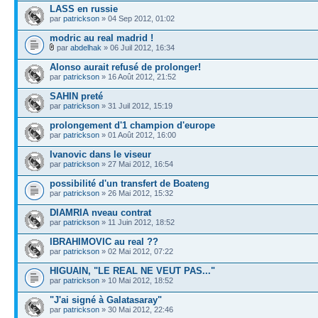
LASS en russie
par
patrickson
» 04 Sep 2012, 01:02
modric au real madrid !
par
abdelhak
» 06 Juil 2012, 16:34
Alonso aurait refusé de prolonger!
par
patrickson
» 16 Août 2012, 21:52
SAHIN preté
par
patrickson
» 31 Juil 2012, 15:19
prolongement d'1 champion d'europe
par
patrickson
» 01 Août 2012, 16:00
Ivanovic dans le viseur
par
patrickson
» 27 Mai 2012, 16:54
possibilité d'un transfert de Boateng
par
patrickson
» 26 Mai 2012, 15:32
DIAMRIA nveau contrat
par
patrickson
» 11 Juin 2012, 18:52
IBRAHIMOVIC au real ??
par
patrickson
» 02 Mai 2012, 07:22
HIGUAIN, "LE REAL NE VEUT PAS..."
par
patrickson
» 10 Mai 2012, 18:52
"J'ai signé à Galatasaray"
par
patrickson
» 30 Mai 2012, 22:46