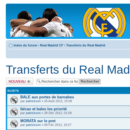
Index du forum
‹
Real Madrid CF
‹
Transferts du Real Madrid
Transferts du Real Mad
Publier un nouveau
sujet
SUJETS
BALE aux portes de barnabeu
par
patrickson
» 26 Août 2013, 15:09
falcao et bales les priorité
par
patrickson
» 28 Déc 2012, 01:59
MORATA sur le pret
par
patrickson
» 09 Fév 2013, 19:27