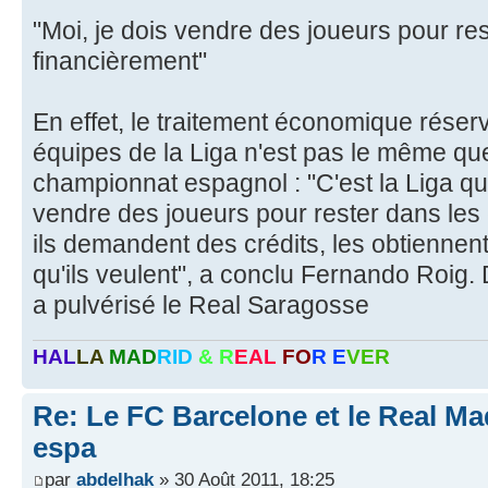
"Moi, je dois vendre des joueurs pour re
financièrement"
En effet, le traitement économique rése
équipes de la Liga n'est pas le même que
championnat espagnol : "C'est la Liga qu'i
vendre des joueurs pour rester dans les 
ils demandent des crédits, les obtiennent
qu'ils veulent", a conclu Fernando Roig.
a pulvérisé le Real Saragosse
HAL
LA
MAD
RID
& R
EAL
FO
R E
VER
Re: Le FC Barcelone et le Real Mad
espa
par
abdelhak
» 30 Août 2011, 18:25