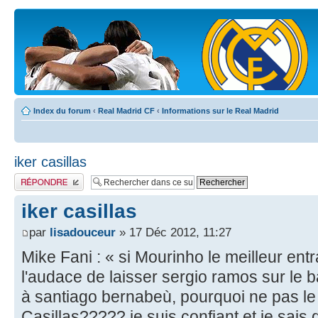
Index du forum
‹
Real Madrid CF
‹
Informations sur le Real Madrid
iker casillas
Publier une réponse
iker casillas
par
lisadouceur
» 17 Déc 2012, 11:27
Mike Fani : « si Mourinho le meilleur en
l'audace de laisser sergio ramos sur le 
à santiago bernabeù, pourquoi ne pas le 
Casillas????? je suis confiant et je sais qu