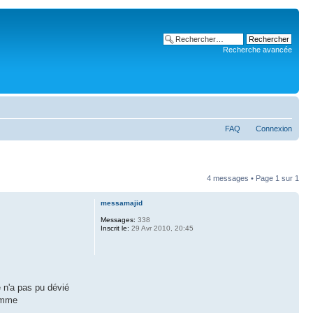
Recherche avancée
FAQ
Connexion
4 messages • Page
1
sur
1
messamajid
Messages:
338
Inscrit le:
29 Avr 2010, 20:45
e n'a pas pu dévié
somme