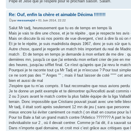
Pepe et Jese que je l'espère pour le prochain saison. Salam.
Re: Ouf, enfin la chère et aimable Décima !!!!!!!!
par
messamajid
» 01 Juin 2014, 22:22
Salut Mr tadj, heureusement que tu es de temps en temps là
Mais je vais te dire une chose, et je te répète , que je respecte tes avis
Mais on discute là où nos points de vue divergent, c'est à dire là où on 
Et je te le répète, je suis madridista depuis 1967, donc je suis sûr que tu
Autre chose, quand je regarde un match très important du real de Madrid,
match . Et de temps en temps je demande à mon enfant de me dire : qu'en 
dernières mn, jusqu'à ce que j'ai entendu mon enfant crier de joie en m
des heures, jusqu'au sifflet final. Ce n'est qu'après que j'ai revu le matc
Pourquoi je te raconte tout ça Mr Tadj et je m'excuse ? Pour tout simplem
ce ne sont pas des "" Anges "" ; mais il faut laisser de coté """" cet am
bien et aussi de mal
J'espère que tu m’as compris. Il faut reconnaitre que nous avions perdu 
Je te donne un petit exemple et te démontrer qu'Ancelloti avait commis 
2 ou 3 jours avant le match contre la plus faible équipe de la liga Valladi
terrain. Donc impossible que Cristiano pouvait jouait avec une telle blessu
Mr tadj, il était sorti après seulement 12 mn de jeu ( sans que personne ne
mieux encore lui éviter carrément ce match ( on était en course pour la l
Pour toi Bale a fait un grand match contre l'Atletico ??????? A part le bu
individualiste sur 2 , où il devait centrer. Comme je l'ai dit, il a sauvai
Dans n’importe quel domaine, et croit moi c’est grâce aux critiques que l