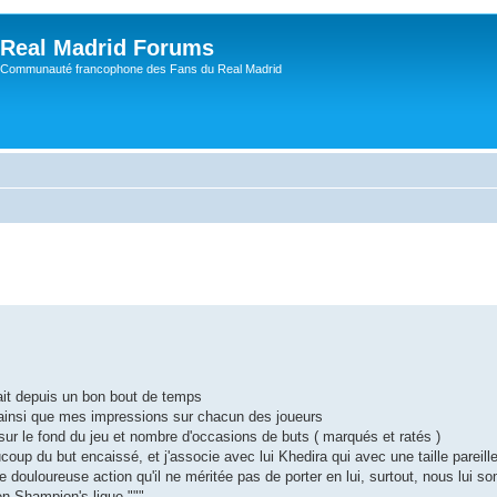
Real Madrid Forums
Communauté francophone des Fans du Real Madrid
ait depuis un bon bout de temps
 ainsi que mes impressions sur chacun des joueurs
sur le fond du jeu et nombre d'occasions de buts ( marqués et ratés )
ucoup du but encaissé, et j'associe avec lui Khedira qui avec une taille pareill
te douloureuse action qu'il ne méritée pas de porter en lui, surtout, nous lui 
'en Shampion's ligue """