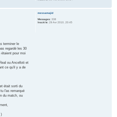
messamajid
Messages:
338
Inscrit le:
29 Avr 2010, 20:45
s terminer le
pas regardé les 30
 étaient pour moi
Real ou Ancelloti et
nt ce qu'il y a de
t était sorti du
e tu l'as remarqué
fin du match, ou
ement,
 )