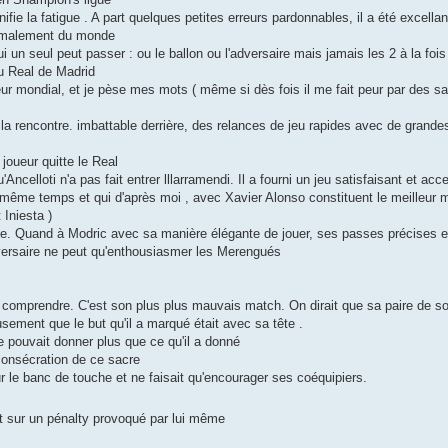
ie la fatigue . A part quelques petites erreurs pardonnables, il a été excellan
normalement du monde
 un seul peut passer : ou le ballon ou l'adversaire mais jamais les 2 à la fois
 du Real de Madrid
seur mondial, et je pèse mes mots ( même si dès fois il me fait peur par des san
 la rencontre. imbattable derrière, des relances de jeu rapides avec de grand
oueur quitte le Real
celloti n'a pas fait entrer lllarramendi. Il a fourni un jeu satisfaisant et acc
même temps et qui d'après moi , avec Xavier Alonso constituent le meilleur mi
 Iniesta )
rse. Quand à Modric avec sa manière élégante de jouer, ses passes précises e
dversaire ne peut qu'enthousiasmer les Merengués
 le comprendre. C'est son plus plus mauvais match. On dirait que sa paire de sou
usement que le but qu'il a marqué était avec sa tête .
ne pouvait donner plus que ce qu'il a donné
consécration de ce sacre
ur le banc de touche et ne faisait qu'encourager ses coéquipiers.
t sur un pénalty provoqué par lui même