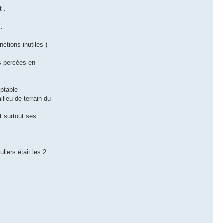
t .
 .
ctions inutiles )
es percées en
eptable
lieu de terrain du
t surtout ses
liers était les 2