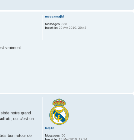
messamajid
Messages:
338
Inscrit le:
29 Avr 2010, 20:45
est vraiment
ssède notre grand
elloti
, oui c'est un
tadj45
très bon retour de
Messages:
50
Inscrit le:
13 Mai 2010, 19:24