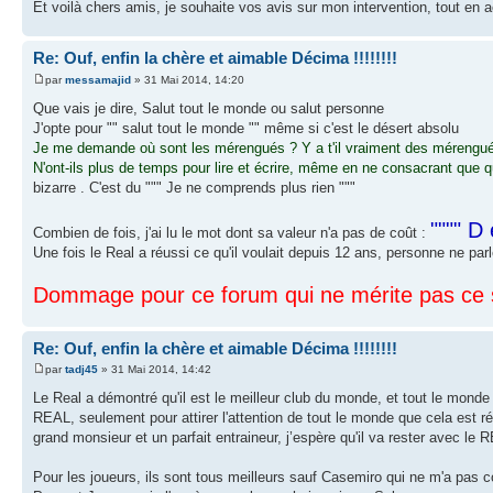
Et voilà chers amis, je souhaite vos avis sur mon intervention, tout en a
Re: Ouf, enfin la chère et aimable Décima !!!!!!!!
par
messamajid
» 31 Mai 2014, 14:20
Que vais je dire, Salut tout le monde ou salut personne
J'opte pour "" salut tout le monde "" même si c'est le désert absolu
Je me demande où sont les mérengués ? Y a t'il vraiment des mérengués ? 
N'ont-ils plus de temps pour lire et écrire, même en ne consacrant que q
bizarre . C'est du """ Je ne comprends plus rien """
"""" D 
Combien de fois, j'ai lu le mot dont sa valeur n'a pas de coût :
Une fois le Real a réussi ce qu'il voulait depuis 12 ans, personne ne parle
Dommage pour ce forum qui ne mérite pas ce 
Re: Ouf, enfin la chère et aimable Décima !!!!!!!!
par
tadj45
» 31 Mai 2014, 14:42
Le Real a démontré qu'il est le meilleur club du monde, et tout le mond
REAL, seulement pour attirer l'attention de tout le monde que cela est r
grand monsieur et un parfait entraineur, j’espère qu'il va rester avec le 
Pour les joueurs, ils sont tous meilleurs sauf Casemiro qui ne m'a pas c