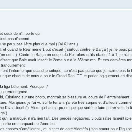
 et ceux de n'importe qui
n'est pas d'accord.
 ne peux pas l'être plus que moi ( j'ai 61 ans )
 et quand le Real mène 1 but d'écart ( surtout contre le Barça ) je ne peux pa
est-il ). Contre le Barça en coupe du Roi, alors qu'ils étaient 1 à 1, je n'ai 
e disant que Bale avait inscrit le 2ème but à la 85ème mn. Et ces dernières mn
h tranquillement
ent t'informer que quand je critique, ce n'est pas parce que je n'aime pas le 
our que chacun de nous a pour le Grand Real """" et parler logiquement en disa
la liga bêtement. Pourquoi ?
une erreur grave.
lid, Cristiano sur une photo, montrait sa blessure au cours de l’ entrainement, e
re. Moi quand je l'ai vu sur le terrain, j'ai été très surpris et d'ailleurs comm
 l'avait touché). Alors qu'il aurait pu en quelque sorte le faire entrer vers la 
iga )
t qu'il a marqué, il n'a rien fait. Des percés négatives, 3 buts ratés lamentabl
t sa partie en marquant ce 2ème but
es choses s’améliorent , et laisser de coté Alaatéfa ( son amour pour l'équipe