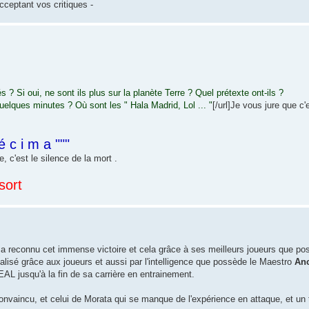
cceptant vos critiques -
Si oui, ne sont ils plus sur la planète Terre ? Quel prétexte ont-ils ?
uelques minutes ? Où sont les " Hala Madrid, Lol ... "
[/url]Je vous jure que c'
é c i m a """
, c'est le silence de la mort .
sort
e a reconnu cet immense victoire et cela grâce à ses meilleurs joueurs que po
éalisé grâce aux joueurs et aussi par l'intelligence que possède le Maestro
Anc
REAL jusqu'à la fin de sa carrière en entrainement.
onvaincu, et celui de Morata qui se manque de l'expérience en attaque, et un 