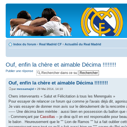
Index du forum
‹
Real Madrid CF
‹
Actualité du Real Madrid
Ouf, enfin la chère et aimable Décima !!!!!!!!
Publier une réponse
Ouf, enfin la chère et aimable Décima !!!!!!!!
par
messamajid
» 29 Mai 2014, 14:10
Chers intervenants « Salut et Félicitation à tous les Merengués »
Pour essayer de relancer ce forum qui comme je l'avais déjà dit, agonis
Je vais essayer de donner mon avis sur le déroulement de la rencontre
------ Une décima bien méritée : aussi bien en possession du ballon que 
- Commençant par
Cassillas
-- je dirai qu'il en est responsable pour bea
le balon . Heureusement que le "" Lion de Ramos "" lui a fait oublier cet
reconnaissant pour tout ce qu'il a fait aussi bien en """ coupe du Roi qu