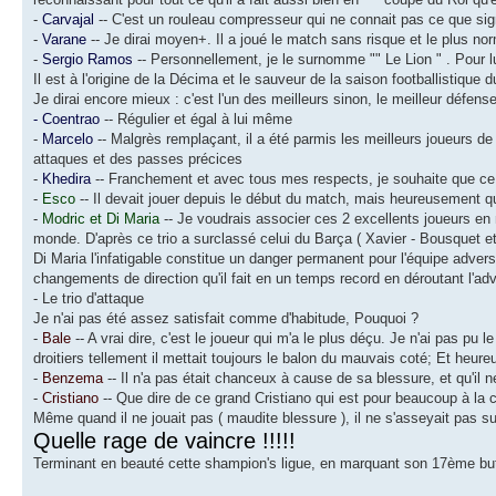
-
Carvajal
-- C'est un rouleau compresseur qui ne connait pas ce que signif
-
Varane
-- Je dirai moyen+. Il a joué le match sans risque et le plus 
-
Sergio Ramos
-- Personnellement, je le surnomme "" Le Lion " . Pour lui
Il est à l'origine de la Décima et le sauveur de la saison footballistique
Je dirai encore mieux : c'est l'un des meilleurs sinon, le meilleur défen
- Coentrao
-- Régulier et égal à lui même
-
Marcelo
-- Malgrès remplaçant, il a été parmis les meilleurs joueurs de
attaques et des passes précices
-
Khedira
-- Franchement et avec tous mes respects, je souhaite que ce j
-
Esco
-- Il devait jouer depuis le début du match, mais heureusement qu'An
-
Modric et Di Maria
-- Je voudrais associer ces 2 excellents joueurs en 
monde. D'après ce trio a surclassé celui du Barça ( Xavier - Bousquet et
Di Maria l'infatigable constitue un danger permanent pour l'équipe adve
changements de direction qu'il fait en un temps record en déroutant l'a
- Le trio d'attaque
Je n'ai pas été assez satisfait comme d'habitude, Pouquoi ?
-
Bale
-- A vrai dire, c'est le joueur qui m'a le plus déçu. Je n'ai pas pu
droitiers tellement il mettait toujours le balon du mauvais coté; Et heure
-
Benzema
-- Il n'a pas était chanceux à cause de sa blessure, et qu'il 
-
Cristiano
-- Que dire de ce grand Cristiano qui est pour beaucoup à la 
Même quand il ne jouait pas ( maudite blessure ), il ne s'asseyait pas s
Quelle rage de vaincre !!!!!
Terminant en beauté cette shampion's ligue, en marquant son 17ème bu